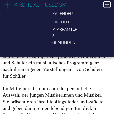
Zum
KIRCHE AUF USEDOM
11. May 2026
,
16:30 Uhr
Inhalt
KALENDER
„SPIEL DEIN LIEBLINGSLIED“ – EIN KONZERT VON
springen
SCHÜLERN FÜR SCHÜLER IN DER KIRCHE KOSEROW
KIRCHEN
Anfahrt
„Spiel dein Lieblingslied“ – Ein Konzert von Schülern
für Schüler in der Kirche Koserow
PFARRÄMTER
Am Montag, den 11. Mai 2026, um 16:30 Uhr lädt
&
die Kreismusikschule Wolgast-Anklam zu einem
GEMEINDEN
ganz besonderen Konzert ein: Unter dem Titel
„Spiel dein Lieblingslied“ gestalten Schülerinnen
und Schüler ein musikalisches Programm ganz
nach ihren eigenen Vorstellungen – von Schülern
für Schüler.
Im Mittelpunkt steht dabei die persönliche
Auswahl der jungen Musikerinnen und Musiker.
Sie präsentieren ihre Lieblingslieder und -stücke
und geben damit einen lebendigen Einblick in