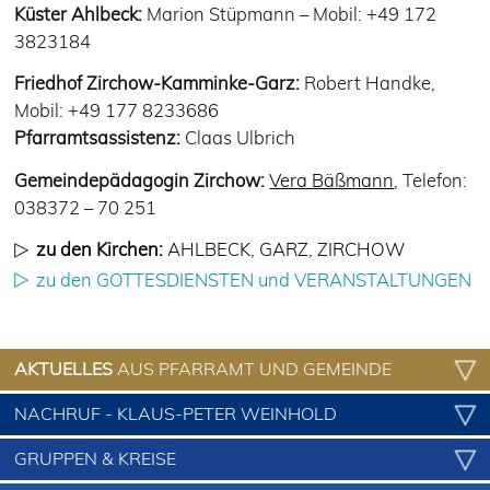
Küster Ahlbeck:
Marion Stüpmann – Mobil: +49 172
3823184
Friedhof Zirchow-Kamminke-Garz:
Robert Handke,
Mobil: +49 177 8233686
Pfarramtsassistenz:
Claas Ulbrich
Gemeindepädagogin Zirchow:
Vera Bäßmann
, Telefon:
038372 – 70 251
zu den Kirchen:
AHLBECK
,
GARZ
,
ZIRCHOW
zu den GOTTESDIENSTEN und VERANSTALTUNGEN
AKTUELLES
AUS PFARRAMT UND GEMEINDE
NACHRUF - KLAUS-PETER WEINHOLD
GRUPPEN & KREISE