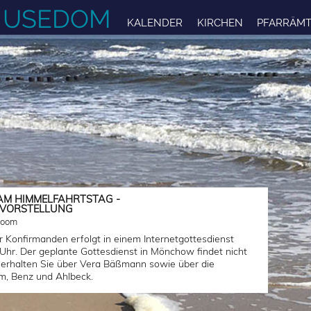
F USEDOM
KALENDER
KIRCHEN
PFARRÄMT
AM HIMMELFAHRTSTAG -
VORSTELLUNG
Zoom
r Konfirmanden erfolgt in einem Internetgottesdienst
hr. Der geplante Gottesdienst in Mönchow findet nicht
 erhalten Sie über Vera Bäßmann sowie über die
m, Benz und Ahlbeck.