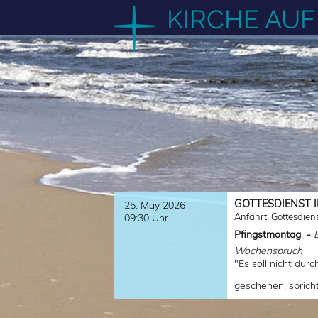
Zum
KIRCHE AU
Inhalt
springen
GOTTESDIENST 
25. May 2026
Anfahrt
Gottesdien
09:30 Uhr
Pfingstmontag -
Wochenspruch
"Es soll nicht dur
geschehen, sprich