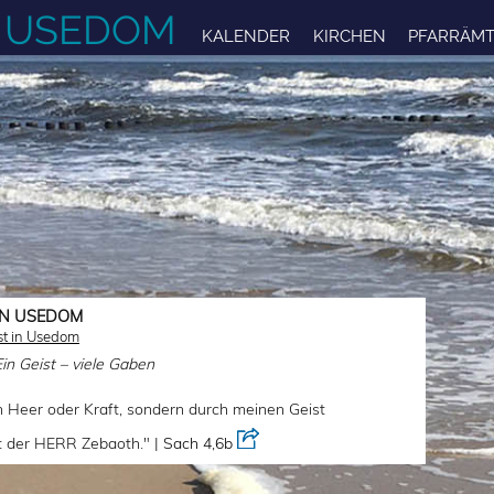
F USEDOM
KALENDER
KIRCHEN
PFARRÄMT
IN USEDOM
st in Usedom
Ein Geist – viele Gaben
ch Heer oder Kraft, sondern durch meinen Geist
t der HERR Zebaoth." |
Sach 4,6b